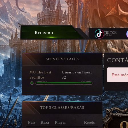
Registro
TIK-TOK
Oficial
CONT
SERVERS STATUS
MU The Last
Usuarios en línea:
Este mód
Sacrifice
32
TOP 5 CLASSES/RAZAS
Pais
Raza
Player
Resets