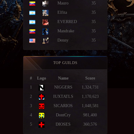
Mauro
35
Elfita
35
EVERRED
35
Mandrake
35
Denny
35
TOP GUILDS
#
Logo
Name
Score
1
NIGGERS
1,324,731
2
IUXTATLS
1,170,623
3
SICARIOS
1,048,581
4
DontCry
981,400
5
DIOSES
360,576