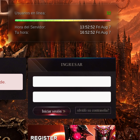
Usuarios en línea:
32
Hora del Servidor:
13:52:54
Fri Aug 7
Tu hora:
16:52:54
Fri Aug 7
INGRESAR
de.
olvidó su contraseña?
Iniciar sesión