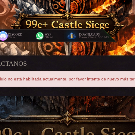
DISCORD
WSP
DOWNLOADS
Oficial
Oficial
Game Client: 500 MB
ÁCTANOS
ulo no está habilitada actualmente, por favor intente de nuevo más tar