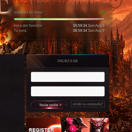
Usuarios en línea:
20
Hora del Servidor:
05:59:36
Sun Aug 9
Tu hora:
08:59:36
Sun Aug 9
INGRESAR
olvidó su contraseña?
Iniciar sesión