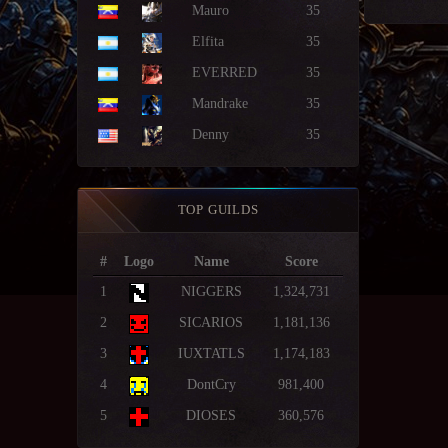
Mauro
35
Elfita
35
EVERRED
35
Mandrake
35
Denny
35
TOP GUILDS
#
Logo
Name
Score
1
NIGGERS
1,324,731
2
SICARIOS
1,181,136
3
IUXTATLS
1,174,183
4
DontCry
981,400
5
DIOSES
360,576