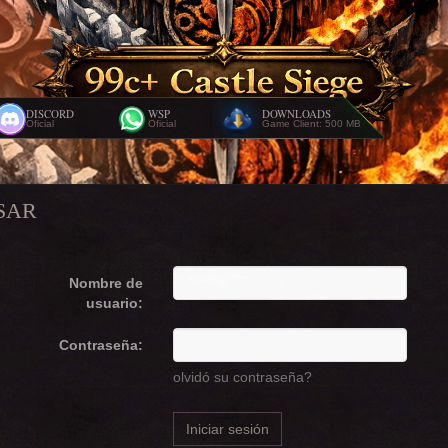
DISCORD
WSP
DOWNLOADS
Oficial
Oficial
Game Client: 500 MB
SAR
Nombre de
usuario:
Contraseña:
olvidó su contraseña?
Iniciar sesión