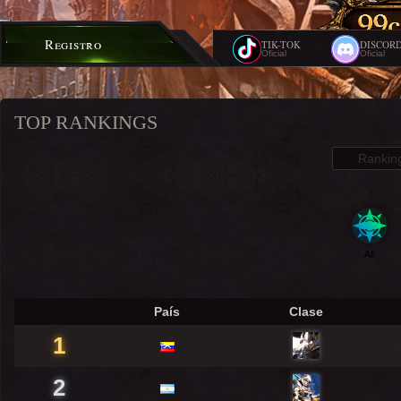
Registro
TIK-TOK
DISCOR
Oficial
Oficial
TOP RANKINGS
Rankin
All
País
Clase
1
2